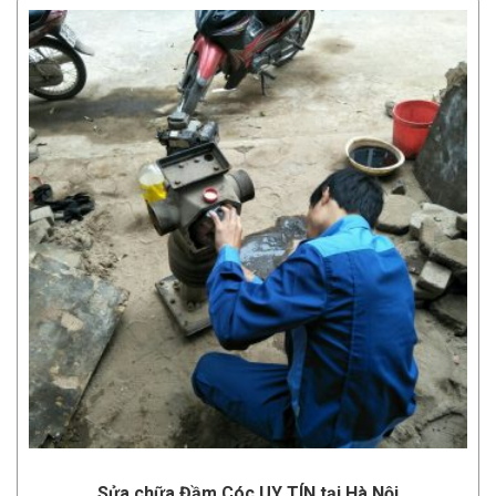
Sửa chữa Đầm Cóc UY TÍN tại Hà Nội