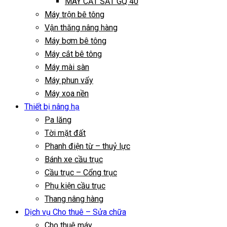
MÁY CẮT SẮT GQ 40
Máy trộn bê tông
Vận thăng nâng hàng
Máy bơm bê tông
Máy cắt bê tông
Máy mài sàn
Máy phun vẩy
Máy xoa nền
Thiết bị nâng hạ
Pa lăng
Tời mặt đất
Phanh điện từ – thuỷ lực
Bánh xe cầu trục
Cầu trục – Cổng trục
Phụ kiện cầu trục
Thang nâng hàng
Dịch vụ Cho thuê – Sửa chữa
Cho thuê máy