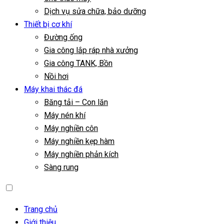
Dịch vụ sửa chữa, bảo dưỡng
Thiết bị cơ khí
Đường ống
Gia công lắp ráp nhà xưởng
Gia công TANK, Bồn
Nồi hơi
Máy khai thác đá
Băng tải – Con lăn
Máy nén khí
Máy nghiền côn
Máy nghiền kẹp hàm
Máy nghiền phản kích
Sàng rung
Trang chủ
Giới thiệu