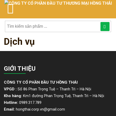
Tìm
Dịch vụ
kiếm
sản
phẩmphẩm:
GIỚI THIỆU
CÔNG TY CỔ PHẦN ĐẦU TƯ HỒNG THÁI
VPGD :
Số 86 Phan Trọng Tuệ – Thanh Trì – Hà Nội
Kho hàng:
Km1 đường Phan Trọng Tuệ, Thanh Trì – Hà Nội
Hotline:
0989.317.789
Email:
hongthai.corp.vn@gmail.com