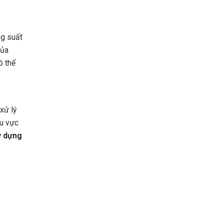
ng suất
của
ó thể
xử lý
hu vực
y dựng