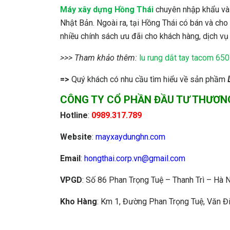
Máy xây dựng Hồng Thái
chuyên nhập khẩu và p
Nhật Bản. Ngoài ra, tại Hồng Thái có bán và cho
nhiều chính sách ưu đãi cho khách hàng, dịch vụ 
>>> Tham khảo thêm:
lu rung dắt tay tacom 650
=>
Quý khách có nhu cầu tìm hiểu về sản phầm
CÔNG TY CỔ PHẦN ĐẦU TƯ THƯƠN
Hotline
:
0989.317.789
Website
:
mayxaydunghn.com
Email
:
hongthai.corp.vn@gmail.com
VPGD
: Số 86 Phan Trọng Tuệ – Thanh Trì – Hà 
Kho Hàng
: Km 1, Đường Phan Trọng Tuệ, Văn Điể