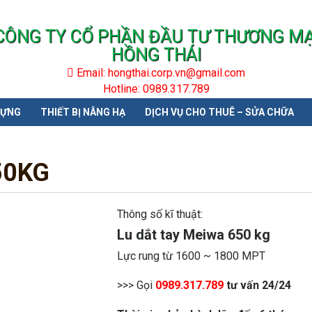
CÔNG TY CỔ PHẦN ĐẦU TƯ THƯƠNG MẠ
HỒNG THÁI
Email: hongthai.corp.vn@gmail.com
Hotline: 0989.317.789
DỰNG
THIẾT BỊ NÂNG HẠ
DỊCH VỤ CHO THUÊ – SỬA CHỮA
50KG
Thông số kĩ thuật:
Lu dắt tay Meiwa 650 kg
Lực rung từ 1600 ~ 1800 MPT
>>> Gọi
0989.317.789
tư vấn 24/24