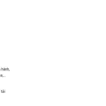
 hành,
xe,…
 tải