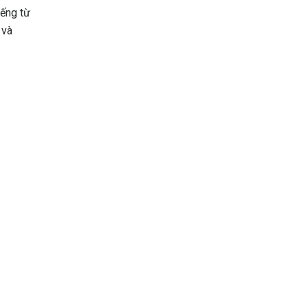
iếng từ
 và