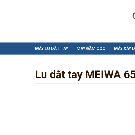
MÁY LU DẮT TAY
MÁY ĐẦM CÓC
MÁY XÂY 
Lu dắt tay MEIWA 6