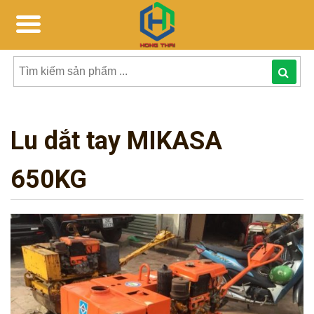
Tìm
kiếm
Lu dắt tay MIKASA
sản
phẩmphẩm:
650KG