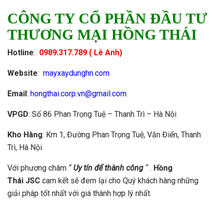
CÔNG TY CỔ PHẦN ĐẦU TƯ
THƯƠNG MẠI HỒNG THÁI
Hotline
:
0989.317.789 ( Lê Anh)
Website
:
mayxaydunghn.com
Email
:
hongthai.corp.vn@gmail.com
VPGD
: Số 86 Phan Trọng Tuệ – Thanh Trì – Hà Nội
Kho Hàng
: Km 1, Đường Phan Trọng Tuệ, Văn Điển, Thanh
Trì, Hà Nội.
Với phương châm
“
Uy tín để thành công
“
.
Hồng
Thái
JSC
cam kết sẽ đem lại cho Quý khách hàng những
giải pháp tốt nhất với giá thành hợp lý nhất.