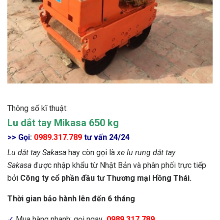
Thông số kĩ thuật:
Lu dắt tay Mikasa 650 kg
>> Gọi
:
0989.317.789
tư vấn 24/24
Lu dắt tay Sakasa
hay còn gọi là
xe lu rung dắt tay
Sakasa
được nhập khẩu từ Nhật Bản và phân phối trực tiếp
bởi
Công ty cổ phần đầu tư Thương mại Hồng Thái.
Thời gian bảo hành lên đến 6 tháng
✓
Mua hàng nhanh: gọi ngay
0989.317.789