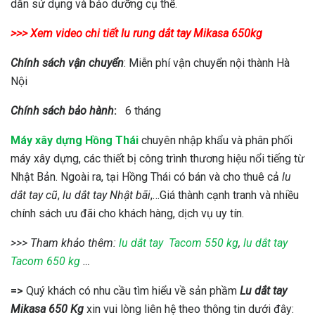
dẫn sử dụng và bảo dưỡng cụ thể.
>>> Xem video chi tiết lu rung dắt tay Mikasa 650kg
Chính sách vận chuyển
: Miễn phí vận chuyển nội thành Hà
Nội
Chính sách bảo hành
:
6 tháng
Máy xây dựng Hồng Thái
chuyên nhập khẩu và phân phối
máy xây dựng, các thiết bị công trình thương hiệu nổi tiếng từ
Nhật Bản. Ngoài ra, tại Hồng Thái có bán và cho thuê cả
lu
dắt tay cũ
,
lu dắt tay Nhật bãi
,…Giá thành cạnh tranh và nhiều
chính sách ưu đãi cho khách hàng, dịch vụ uy tín.
>>> Tham khảo thêm:
lu dắt tay Tacom 550 kg
,
lu dắt tay
Tacom 650 kg
…
=>
Quý khách có nhu cầu tìm hiểu về sản phầm
Lu dắt tay
Mikasa 650 Kg
xin vui lòng liên hệ theo thông tin dưới đây: