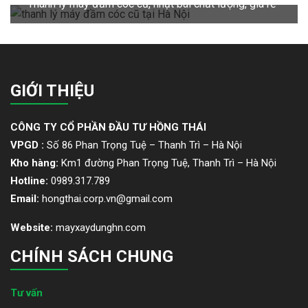
Thanh lý máy đầm cóc cũ, nhật bãi chất lượng, giá rẻ
GIỚI THIỆU
CÔNG TY CỔ PHẦN ĐẦU TƯ HỒNG THÁI
VPGD :
Số 86 Phan Trọng Tuệ – Thanh Trì – Hà Nội
Kho hàng:
Km1 đường Phan Trọng Tuệ, Thanh Trì – Hà Nội
Hotline:
0989.317.789
Email:
hongthai.corp.vn@gmail.com
Website:
mayxaydunghn.com
CHÍNH SÁCH CHUNG
Tư vấn