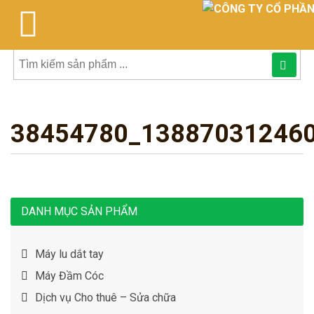
Tìm
kiếm
38454780_13887031246
sản
phẩmphẩm:
DANH MỤC SẢN PHẨM
Máy lu dắt tay
Máy Đầm Cóc
Dịch vụ Cho thuê – Sửa chữa