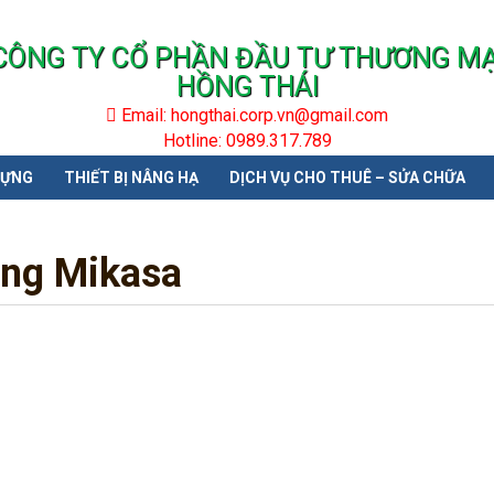
CÔNG TY CỔ PHẦN ĐẦU TƯ THƯƠNG MẠ
HỒNG THÁI
Email: hongthai.corp.vn@gmail.com
Hotline: 0989.317.789
DỰNG
THIẾT BỊ NÂNG HẠ
DỊCH VỤ CHO THUÊ – SỬA CHỮA
ông Mikasa