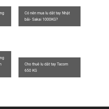
ụng
Có nên mua lu dắt tay Nhật
bãi- Sakai 1000KG?
ững
n
Cho thuê lu dắt tay Tacom
650 KG