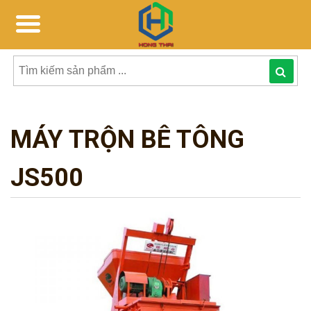
Tìm
kiếm
MÁY TRỘN BÊ TÔNG
sản
phẩmphẩm:
JS500