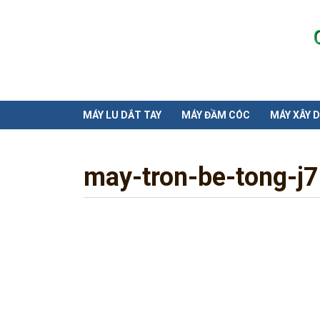
MÁY LU DẮT TAY
MÁY ĐẦM CÓC
MÁY XÂY 
may-tron-be-tong-j