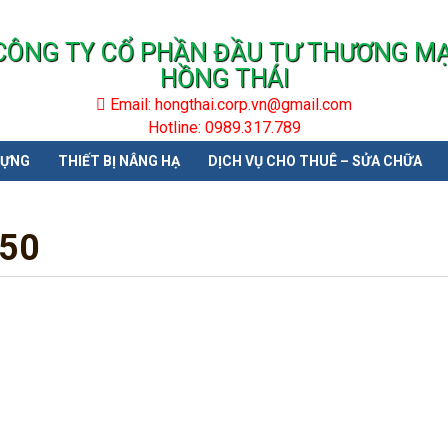
CÔNG TY CỔ PHẦN ĐẦU TƯ THƯƠNG MẠ
HỒNG THÁI
Email: hongthai.corp.vn@gmail.com
Hotline: 0989.317.789
DỰNG
THIẾT BỊ NÂNG HẠ
DỊCH VỤ CHO THUÊ – SỬA CHỮA
750