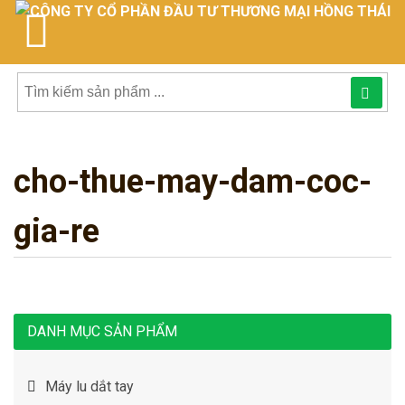
Tìm
kiếm
cho-thue-may-dam-coc-
sản
phẩmphẩm:
gia-re
DANH MỤC SẢN PHẨM
Máy lu dắt tay