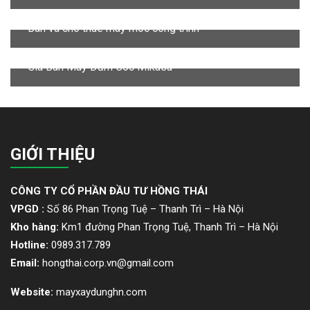
Bán và cho thuê máy móc công trình
Giá Bán Máy Đầm Cóc Mikasa
GIỚI THIỆU
CÔNG TY CỔ PHẦN ĐẦU TƯ HỒNG THÁI
VPGD :
Số 86 Phan Trọng Tuệ – Thanh Trì – Hà Nội
Kho hàng:
Km1 đường Phan Trọng Tuệ, Thanh Trì – Hà Nội
Hotline:
0989.317.789
Email:
hongthai.corp.vn@gmail.com
Website:
mayxaydunghn.com