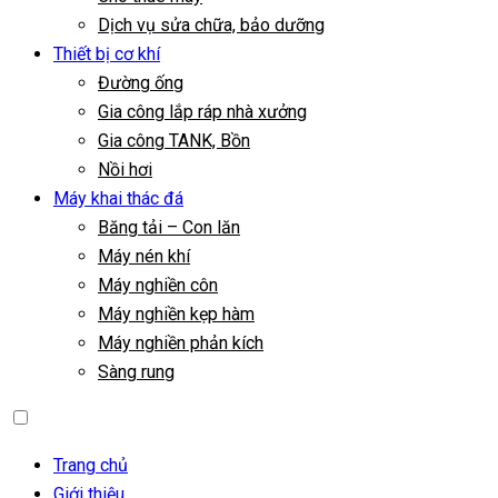
Dịch vụ sửa chữa, bảo dưỡng
Thiết bị cơ khí
Đường ống
Gia công lắp ráp nhà xưởng
Gia công TANK, Bồn
Nồi hơi
Máy khai thác đá
Băng tải – Con lăn
Máy nén khí
Máy nghiền côn
Máy nghiền kẹp hàm
Máy nghiền phản kích
Sàng rung
Trang chủ
Giới thiệu