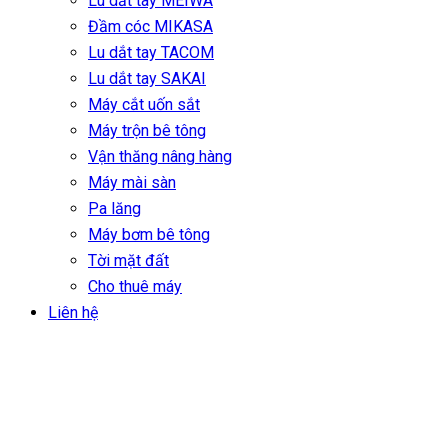
Lu dắt tay MEIWA
Đầm cóc MIKASA
Lu dắt tay TACOM
Lu dắt tay SAKAI
Máy cắt uốn sắt
Máy trộn bê tông
Vận thăng nâng hàng
Máy mài sàn
Pa lăng
Máy bơm bê tông
Tời mặt đất
Cho thuê máy
Liên hệ