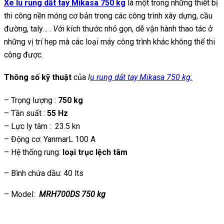
Xe lu rung dắt tay Mikasa 750 kg
là một trong những thiết bị
thi công nền móng cơ bản trong các công trình xây dựng, cầu
đường, taly… .
V
ới kích thước nhỏ gọn, dễ vận hành thao tác ở
những vị trí hẹp mà các loại máy công trình khác không thể thi
công được.
Thông số kỹ thuật
của
l
u rung dắt tay Mikasa 750 kg:
– Trọng lượng :
750 kg
– Tần suất :
55 Hz
– Lực ly tâm : 23.5 kn
– Động cơ: YanmarL 100 A
– Hệ thống rung:
loại trục lệch tâm
– Bình chứa dầu: 40 lts
– Model:
MRH700DS 750 kg