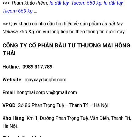
>>> Tham khảo thêm:
lu dắt tay Tacom 550 kg
,
lu dắt tay
Tacom 650 kg
…
=>
Quý khách có nhu cầu tìm hiểu về sản phầm
Lu dắt tay
Mikasa 750 Kg
xin vui lòng liên hệ theo thông tin dưới đây:
CÔNG TY CỔ PHẦN ĐẦU TƯ THƯƠNG MẠI HỒNG
THÁI
Hotline
:
0989.317.789
Website
: mayxaydunghn.com
Email
: hongthai.corp.vn@gmail.com
VPGD
: Số 86 Phan Trọng Tuệ – Thanh Trì – Hà Nội
Kho Hàng
: Km 1, Đường Phan Trọng Tuệ, Văn Điển, Thanh Trì,
Hà Nội.