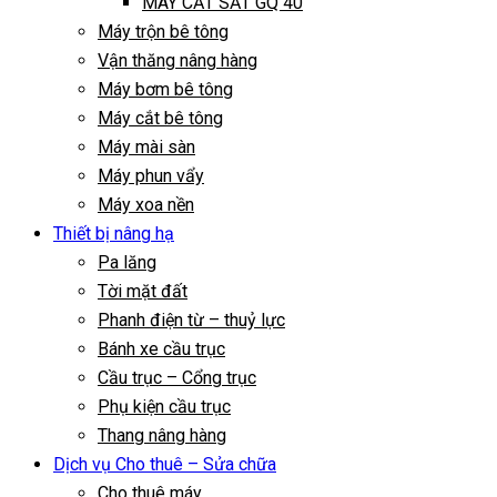
MÁY CẮT SẮT GQ 40
Máy trộn bê tông
Vận thăng nâng hàng
Máy bơm bê tông
Máy cắt bê tông
Máy mài sàn
Máy phun vẩy
Máy xoa nền
Thiết bị nâng hạ
Pa lăng
Tời mặt đất
Phanh điện từ – thuỷ lực
Bánh xe cầu trục
Cầu trục – Cổng trục
Phụ kiện cầu trục
Thang nâng hàng
Dịch vụ Cho thuê – Sửa chữa
Cho thuê máy