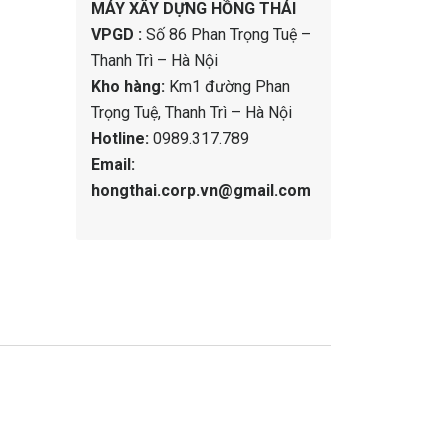
MÁY XÂY DỰNG HỒNG THÁI
VPGD :
Số 86 Phan Trọng Tuệ –
Thanh Trì – Hà Nội
Kho hàng:
Km1 đường Phan
Trọng Tuệ, Thanh Trì – Hà Nội
Hotline:
0989.317.789
Email:
hongthai.corp.vn@gmail.com
Mua bán máy lu rung đã qua
sử dụng và những vấn đề cần
biết!