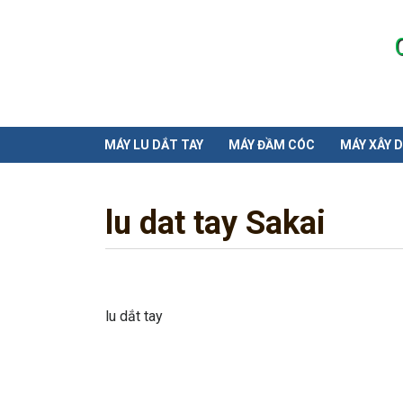
MÁY LU DẮT TAY
MÁY ĐẦM CÓC
MÁY XÂY 
lu dat tay Sakai
lu dắt tay