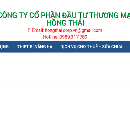
CÔNG TY CỔ PHẦN ĐẦU TƯ THƯƠNG MẠ
HỒNG THÁI
Email: hongthai.corp.vn@gmail.com
Hotline: 0989.317.789
DỰNG
THIẾT BỊ NÂNG HẠ
DỊCH VỤ CHO THUÊ – SỬA CHỮA