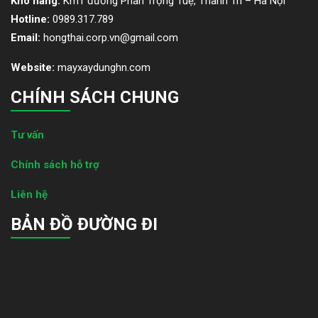
Kho hàng:
Km1 đường Phan Trọng Tuệ, Thanh Trì – Hà Nội
Hotline:
0989.317.789
Email:
hongthai.corp.vn@gmail.com
Website:
mayxaydunghn.com
CHÍNH SÁCH CHUNG
Tư vấn
Chính sách hỗ trợ
Liên hệ
BẢN ĐỒ ĐƯỜNG ĐI