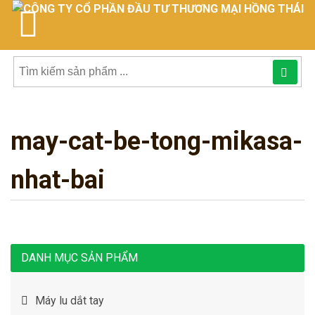
Tìm
kiếm
may-cat-be-tong-mikasa-
sản
phẩmphẩm:
nhat-bai
DANH MỤC SẢN PHẨM
Máy lu dắt tay