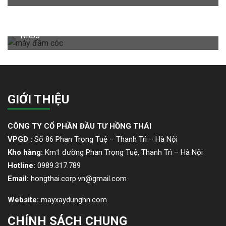
đề cần biết!
Ưu điểm của máy đầm cóc MIKASA MT55 và NIKI
NK55
GIỚI THIỆU
CÔNG TY CỔ PHẦN ĐẦU TƯ HỒNG THÁI
VPGD :
Số 86 Phan Trọng Tuệ – Thanh Trì – Hà Nội
Kho hàng:
Km1 đường Phan Trọng Tuệ, Thanh Trì – Hà Nội
Hotline:
0989.317.789
Email:
hongthai.corp.vn@gmail.com
Website:
mayxaydunghn.com
CHÍNH SÁCH CHUNG