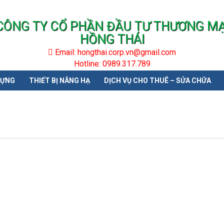
CÔNG TY CỔ PHẦN ĐẦU TƯ THƯƠNG MẠ
HỒNG THÁI
Email: hongthai.corp.vn@gmail.com
Hotline: 0989.317.789
DỰNG
THIẾT BỊ NÂNG HẠ
DỊCH VỤ CHO THUÊ – SỬA CHỮA