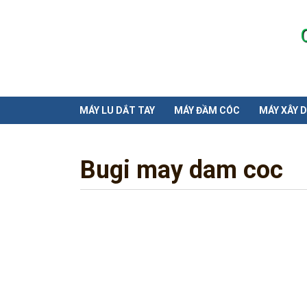
MÁY LU DẮT TAY
MÁY ĐẦM CÓC
MÁY XÂY 
Bugi may dam coc