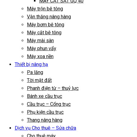
MÁY CẮT SẮT GQ 40
Máy trộn bê tông
Vận thăng nâng hàng
Máy bơm bê tông
Máy cắt bê tông
Máy mài sàn
Máy phun vẩy
Máy xoa nền
Thiết bị nâng hạ
Pa lăng
Tời mặt đất
Phanh điện từ – thuỷ lực
Bánh xe cầu trục
Cầu trục – Cổng trục
Phụ kiện cầu trục
Thang nâng hàng
Dịch vụ Cho thuê – Sửa chữa
Cho thuê máy