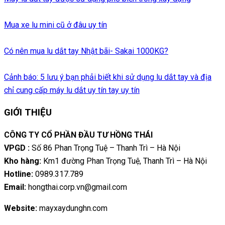
Mua xe lu mini cũ ở đâu uy tín
Có nên mua lu dắt tay Nhật bãi- Sakai 1000KG?
Cảnh báo: 5 lưu ý bạn phải biết khi sử dụng lu dắt tay và địa
chỉ cung cấp máy lu dắt uy tín tay uy tín
GIỚI THIỆU
CÔNG TY CỔ PHẦN ĐẦU TƯ HỒNG THÁI
VPGD :
Số 86 Phan Trọng Tuệ – Thanh Trì – Hà Nội
Kho hàng:
Km1 đường Phan Trọng Tuệ, Thanh Trì – Hà Nội
Hotline:
0989.317.789
Email:
hongthai.corp.vn@gmail.com
Website:
mayxaydunghn.com