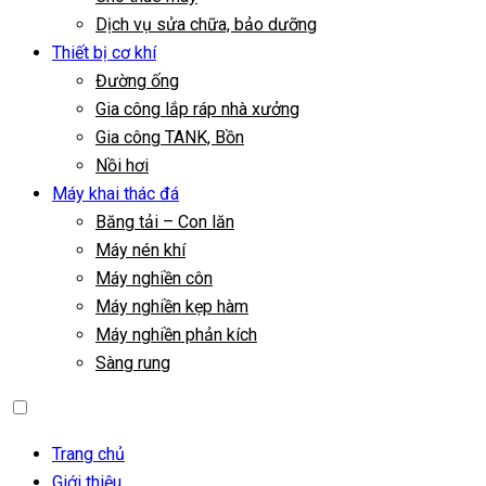
Dịch vụ sửa chữa, bảo dưỡng
Thiết bị cơ khí
Đường ống
Gia công lắp ráp nhà xưởng
Gia công TANK, Bồn
Nồi hơi
Máy khai thác đá
Băng tải – Con lăn
Máy nén khí
Máy nghiền côn
Máy nghiền kẹp hàm
Máy nghiền phản kích
Sàng rung
Trang chủ
Giới thiệu