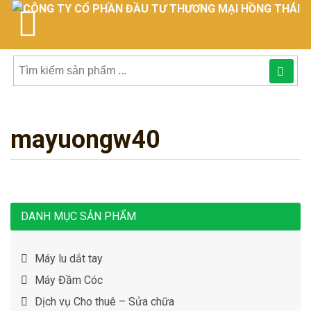
Tìm
kiếm
mayuongw40
sản
phẩmphẩm:
DANH MỤC SẢN PHẨM
Máy lu dắt tay
Máy Đầm Cóc
Dịch vụ Cho thuê – Sửa chữa