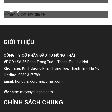
Máy lu dắt tay được sử dụng phổ biến trong xây
dựng
GIỚI THIỆU
CÔNG TY CỔ PHẦN ĐẦU TƯ HỒNG THÁI
VPGD :
Số 86 Phan Trọng Tuệ – Thanh Trì – Hà Nội
Kho hàng:
Km1 đường Phan Trọng Tuệ, Thanh Trì – Hà Nội
Hotline:
0989.317.789
Email:
hongthai.corp.vn@gmail.com
Website:
mayxaydunghn.com
CHÍNH SÁCH CHUNG