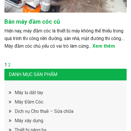
Bán máy đầm cóc cũ
Hiện nay, máy đầm cóc là thiết bị máy không thể thiếu trong
quá trình thi công nền đường, sàn nhà, mặt đường thi công....
Máy đầm cóc chủ yếu có vai trò làm cứng...
Xem thêm
Điều
Page
1
Page
2
Next
hướng
page
DANH MỤC SẢN PHẨM
bài
viết
Máy lu dắt tay
Máy Đầm Cóc
Dịch vụ Cho thuê – Sửa chữa
Máy xây dựng
Thiết bị nâng hạ