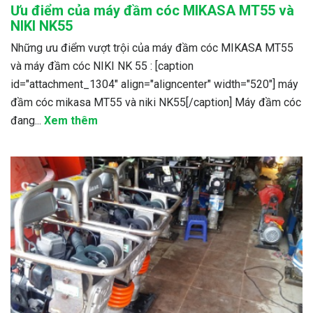
Ưu điểm của máy đầm cóc MIKASA MT55 và
NIKI NK55
Những ưu điểm vượt trội của máy đầm cóc MIKASA MT55
và máy đầm cóc NIKI NK 55 : [caption
id="attachment_1304" align="aligncenter" width="520"] máy
đầm cóc mikasa MT55 và niki NK55[/caption] Máy đầm cóc
đang...
Xem thêm