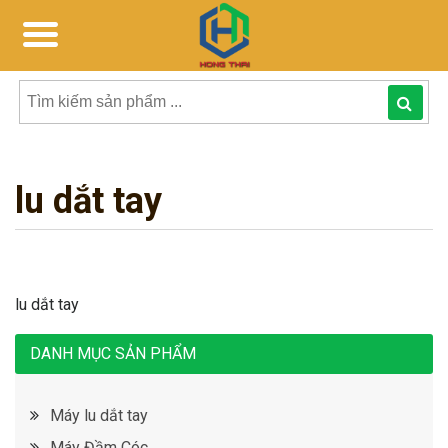
Tìm
kiếm
lu dắt tay
sản
phẩmphẩm:
lu dắt tay
DANH MỤC SẢN PHẨM
Máy lu dắt tay
Máy Đầm Cóc