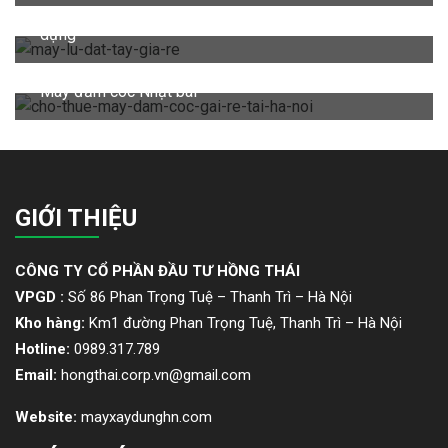
Máy lu dắt tay được sử dụng phổ biến trong xây
dựng
Máy đầm cóc Nhật bãi
GIỚI THIỆU
CÔNG TY CỔ PHẦN ĐẦU TƯ HỒNG THÁI
VPGD :
Số 86 Phan Trọng Tuệ – Thanh Trì – Hà Nội
Kho hàng:
Km1 đường Phan Trọng Tuệ, Thanh Trì – Hà Nội
Hotline:
0989.317.789
Email:
hongthai.corp.vn@gmail.com
Website:
mayxaydunghn.com