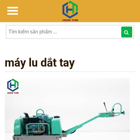
Tìm
kiếm
máy lu dắt tay
sản
phẩmphẩm: